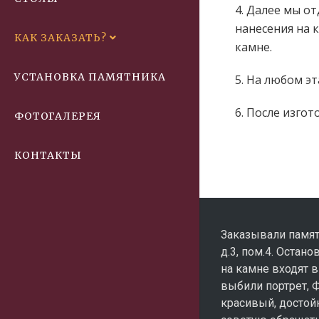
4. Далее мы о
нанесения на 
КАК ЗАКАЗАТЬ?
камне.
УСТАНОВКА ПАМЯТНИКА
5. На любом э
6. После изго
ФОТОГАЛЕРЕЯ
КОНТАКТЫ
Заказывали памят
д.3, пом.4. Остано
на камне входят в
выбили портрет, 
красивый, достойн