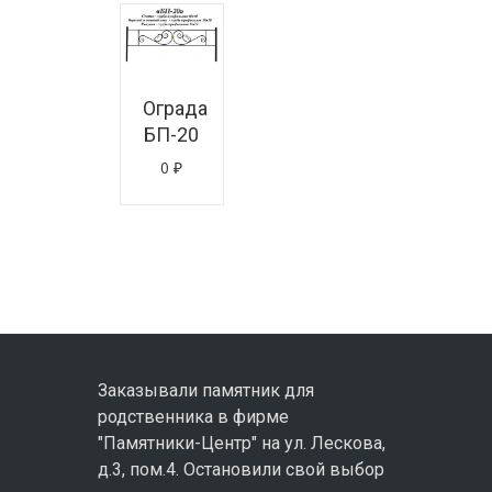
знать цену
Ограда
БП-20
0
₽
Заказывали памятник для
родственника в фирме
"Памятники-Центр" на ул. Лескова,
д.3, пом.4. Остановили свой выбор