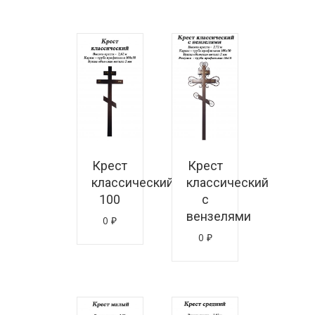
знать цену
Узнать цену
Крест
Крест
классический
классический
100
с
вензелями
0
₽
0
₽