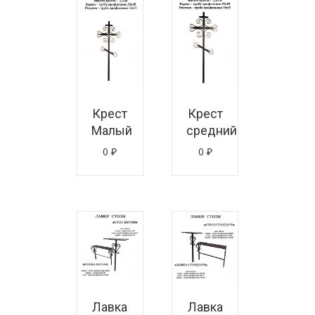
знать цену
Узнать цену
Крест
Крест
Малый
средний
0
₽
0
₽
знать цену
Узнать цену
Лавка
Лавка