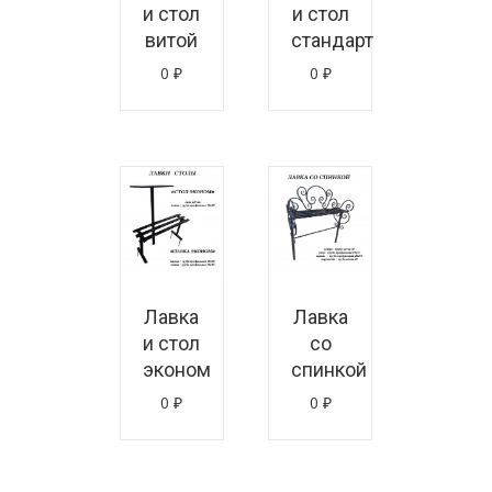
и стол
и стол
витой
стандарт
0
₽
0
₽
знать цену
Узнать цену
Лавка
Лавка
и стол
со
эконом
спинкой
0
₽
0
₽