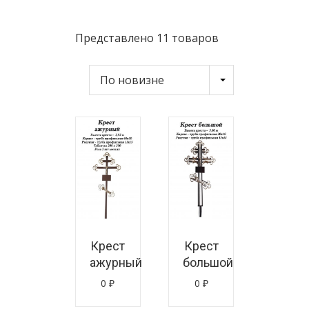
Представлено 11 товаров
знать цену
Узнать цену
Крест
Крест
ажурный
большой
0
₽
0
₽