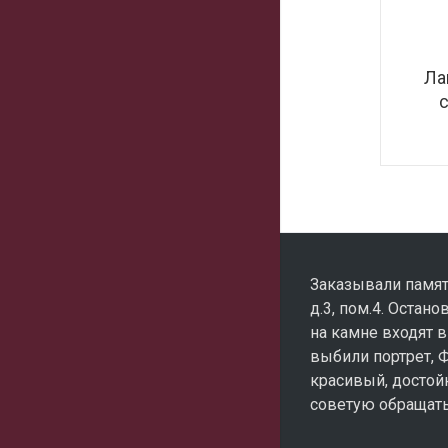
Ла
Заказывали памят
д.3, пом.4. Остано
на камне входят в
выбили портрет, 
красивый, достойн
советую обращать