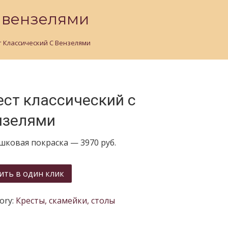
с вензелями
т Классический С Вензелями
ест классический с
нзелями
ковая покраска — 3970 руб.
ить в один клик
ory:
Кресты, скамейки, столы