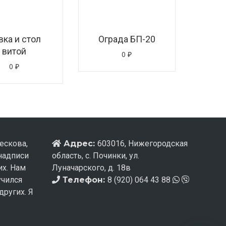
вка и стол
Ограда БП-20
витой
0
₽
0
₽
ескова,
Адрес:
603016, Нижегородская
 надписи
область, с. Починки, ул.
их. Нам
Луначарского, д. 18в
учился
Телефон:
8 (920) 064 43 88
других. Я