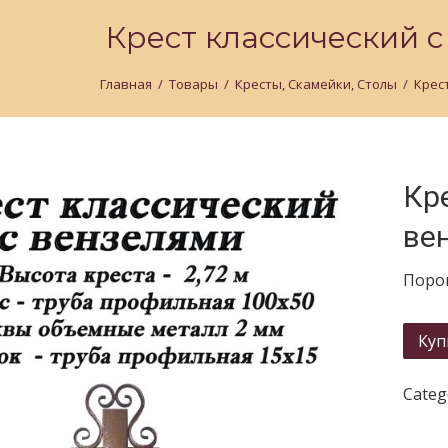
Крест классический 
Главная
/
Товары
/
Кресты, Скамейки, Столы
/
Крес
Кр
ве
Порош
Куп
Categ