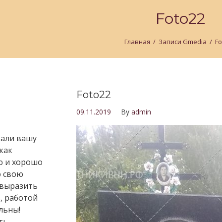
Foto22
Главная
/
Записи Gmedia
/
Fo
Foto22
09.11.2019
By
admin
али вашу
как
ю и хорошо
 свою
 выразить
, работой
льны!
ть