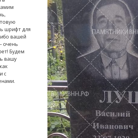
самим
ь,
отовую
ь шрифт для
сибо вашей
— очень
ет! Будем
ь вашу
как
и с
енами.