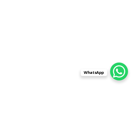
WhatsApp
Заказывали памятник для
родственника в фирме
"Памятники-Центр" на ул. Лескова,
д.3, пом.4. Остановили свой выбор
на них, так как только у них портрет