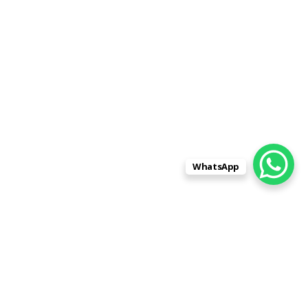
WhatsApp
Заказывали памятник для
родственника в фирме
"Памятники-Центр" на ул. Лескова,
д.3, пом.4. Остановили свой выбор
на них, так как только у них портрет