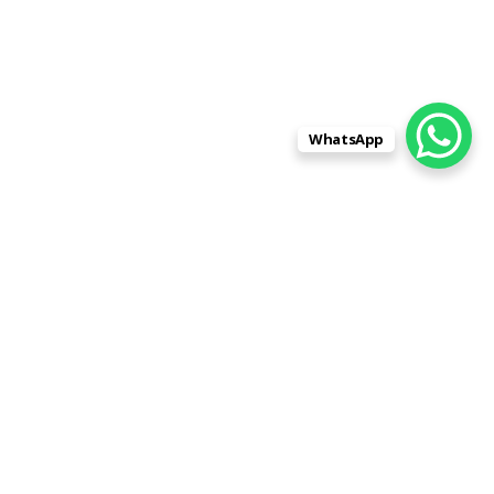
WhatsApp
Заказывали памятник для
родственника в фирме
"Памятники-Центр" на ул. Лескова,
д.3, пом.4. Остановили свой выбор
на них, так как только у них портрет
и все надписи на камне входят в
стоимость и не нужно платить за
каждую букву как у других. Нам
выбили портрет, ФИО, красивое
четверостишие совершенно