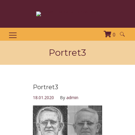
0
Найти:
Portret3
Portret3
18.01.2020
By
admin