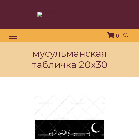
0
Найти:
мусульманская
табличка 20х30